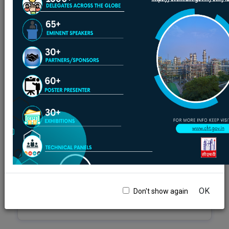
सेंटर फॉर हाई टेक्नोलॉजी की वार्षिक रिपोर्ट
सेंटर फॉर हाई टेक्नोलॉजी बुलेटिन
पेट्रोलियम और प्राकृतिक गैस मंत्रालय की वार्षिक रिपोर्ट
ईंधन गुणवत्ता उन्नयन - यात्रा
सीएचटी-न्यूजलेटर
तेल और गैस जर्नल
ऑटो ईंधन दृष्टि और नीति - 2025
यह पृष्ठ हिंदी में उपलब्ध नहीं है, कृपया अंग्रेजी में पढ़ने के लिए नीचे दिये गए
लिंक पर क्लिक करें।
OK
Don't show again
Auto Fuel Vision & Policy - 2025