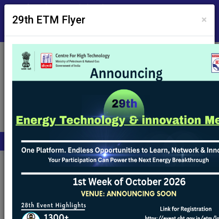
मुख्य विषयवस्तु में जाएं
स्क्रीन रीडर एक्सेस
×
29th ETM Flyer
कर्मचारी का कोना
A
A
A
English
रिपोर्ट एवं प्रकाशन
ऑटो ईंधन दृष्टि और नीति - 2025
मुख्य नेविगेशन
ऑटो ईंधन दृष्टि और नीति - 2025