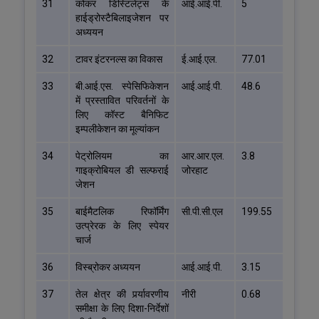
31
कोकर डिस्टिलेट्स के
आई.आई.पी.
5
हाईड्रोस्टैबिलाइजेशन पर
अध्ययन
32
टावर इंटरनल्स का विकास
ई.आई.एल.
77.01
33
बी.आई.एस. स्पेसिफिकेशन
आई.आई.पी.
48.6
में प्रस्तावित परिवर्तनों के
लिए कॉस्ट बैनिफिट
इम्पलीकेशन का मूल्यांकन
34
पेट्रोलियम का
आर.आर.एल.
3.8
गाइक्रोबियल डी सल्फराई
जोरहाट
जेशन
35
बाईमैटलिक रिफॉर्मिंग
सी.पी.सी.एल
199.55
उत्प्रेरक के लिए स्पेयर
चार्ज
36
विस्ब्रोकर अध्ययन
आई.आई.पी.
3.15
37
तेल क्षेत्र की पर्र्यावरणीय
नीरी
0.68
समीक्षा के लिए दिशा-निर्देशों