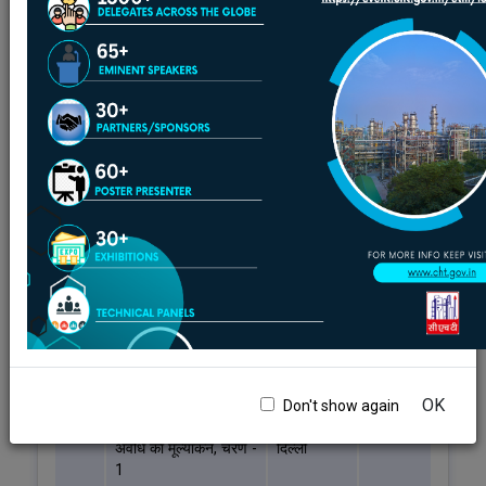
पूर्ण प्रोजेक्ट
जारी प्रोजेक्ट
उद्योग संवर्धन
स्वदेशी तकनीकें
पूर्ण प्रोजेक्ट
परियोजना
की
वास्तविक
लागत
कार्यकारी
लाख में
क्र.सं
परियोजना का नाम
एजेंसी
रूपये
OK
Don't show again
1
टरबाइन ऑयल की अवशिष्ट
आई.आई.टी.
24.96
अवधि का मूल्यांकन, चरण -
दिल्ली
1