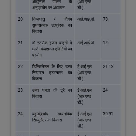
आधुनिक पैकिंग के
(आर.एण्ड
अनुप्रयोग पर अध्ययन
डी.)
20
निम्नधातु / विषम
आई.आई.पी.
78
सुधारात्मक उत्प्रेरक का
विकास
21
दो स्ट्रोक इंजन वाहनों में
आई.आई.पी.
1.9
मल्टी-फंक्शनल एडिटिवों का
प्रयोग
22
डिस्टिलेशन के लिए उच्च
ई.आई.एल.
21.12
निष्पादन इंटरनल्स का
(आर.एण्ड
विकास
डी.)
23
उच्च क्षमता की ट्रे का
ई.आई.एल.
24
विकास
(आर.एण्ड
डी.)
24
बहुउद्देश्यीय डायनमिक
ई.आई.एल.
39.92
सिम्युलेटर का विकास
(आर.एण्ड
डी.)