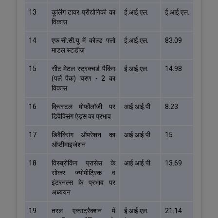
13
कूलिंग टावर प्रौद्योगिकी का
ई.आई.एल.
ई.आई.एल.
विकास
14
एफ.सी.सी.यू में कोल्ड फ्लो
ई.आई.एल.
83.09
माडल स्टडीज़
15
सीट मेटल स्ट्रक्चर्ड पैकिंग
ई.आई.एल.
14.98
(पर्ल पैक) चरण - 2 का
विकास
16
क्रिस्टल मोर्फोलॉजी पर
आई.आई.पी
8.23
डिवैक्सिंग ऐड्स का प्रभाव
17
डिवैक्सिंग ऑपरेशन का
आई.आई.पी.
15
ऑप्टीमाइजेशन
18
विस्ब्रोकिंग प्रासेस के
आई.आई.पी.
13.69
सोकर ज्योमीट्रिक व
इंटरनल्स के प्रभाव पर
अध्ययन
19
तरल एक्सट्रैक्शन में
ई.आई.एल.
21.14