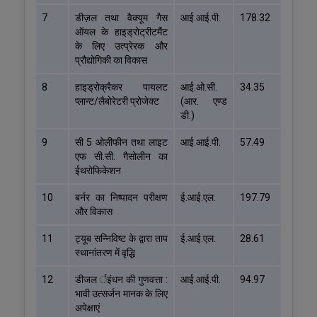
7
डीज़ल तथा वैक्यूम गैस
आई.आई.पी.
178.32
ऑयल के हाइड्रोट्रीटमैंट
के लिए उत्प्रेरक और
प्रौद्योगिकी का विकास
8
हाइड्रोक्रैकर पायलट
आई.ओ.सी.
34.35
प्लान्ट/लैबोरेटरी प्रोजेक्ट
(आर. एण्ड
डी.)
9
सी 5 ओलीफीन तथा लाइट
आई.आई.पी.
57.49
एफ सी.सी. गैसोलीन का
ईथरोफिकेशन
10
बर्नर का निष्पादन परीक्षण
ई.आई.एल.
197.79
और विकास
11
ट्यूब सन्निविष्ट के द्वारा ताप
ई.आई.एल.
28.61
स्थानांतरण में वृद्धि
12
डीजल र्इंधन की गुणवत्ता :
आई.आई.पी.
94.97
भावी उत्सर्जन मानक के लिए
अपेक्षाएं