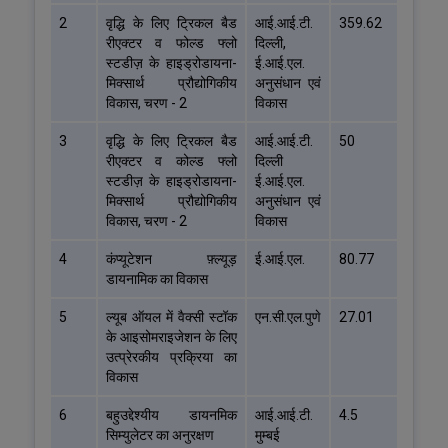
2
वृद्धि के लिए ट्रिकल बैड
आई.आई.टी.
359.62
रीएक्टर व फोल्ड फ्लो
दिल्ली,
स्टडीज़ के हाइड्रोडायना-
ई.आई.एल.
मिक्सार्थ प्रौद्योगिकीय
अनुसंधान एवं
विकास, चरण - 2
विकास
3
वृद्धि के लिए ट्रिकल बैड
आई.आई.टी.
50
रीएक्टर व कोल्ड फ्लो
दिल्ली
स्टडीज़ के हाइड्रोडायना-
ई.आई.एल.
मिक्सार्थ प्रौद्योगिकीय
अनुसंधान एवं
विकास, चरण - 2
विकास
4
कंप्यूटेशन फ़्ल्यूड़
ई.आई.एल.
80.77
डायनामिक का विकास
5
ल्यूब ऑयल में वैक्सी स्टॉक
एन.सी.एल.पुणे
27.01
के आइसोमराइजेशन के लिए
उत्प्रेरकीय प्रक्रिया का
विकास
6
बहुउद्देश्यीय डायनमिक
आई.आई.टी.
4.5
सिम्युलेटर का अनुरक्षण
मुम्बई