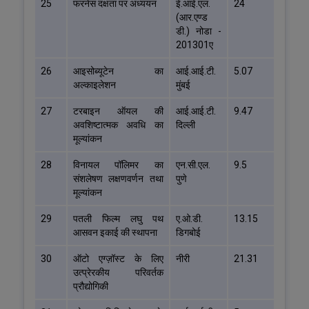
25
फरनेस दक्षता पर अध्ययन
ई.आई.एल.
24
(आर.एण्ड
डी.) नोडा -
201301ए
26
आइसोब्यूटेन का
आई.आई.टी.
5.07
अल्काइलेशन
मुंबई
27
टरबाइन ऑयल की
आई.आई.टी.
9.47
अवशिष्टात्मक अवधि का
दिल्ली
मूल्यांकन
28
विनायल पॉलिमर का
एन.सी.एल.
9.5
संशलेषण लक्षणवर्णन तथा
पुणे
मूल्यांकन
29
पतली फिल्म लघु पथ
ए.ओ.डी.
13.15
आसवन इकाई की स्थापना
डिगबोई
30
ऑटो एग्ज़ॉस्ट के लिए
नीरी
21.31
उत्प्रेरकीय परिवर्तक
प्रौद्योगिकी