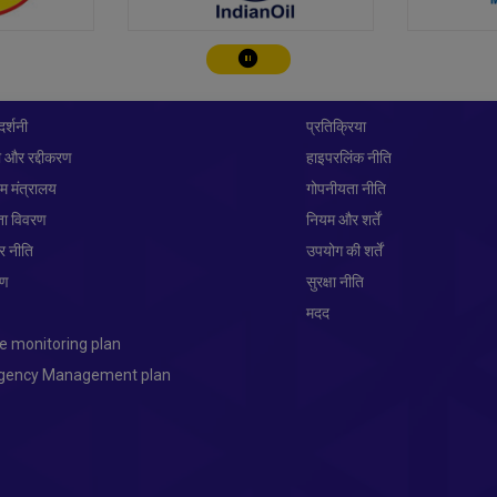
चालू करे/रोके
दर्शनी
प्रतिक्रिया
 और रद्दीकरण
हाइपरलिंक नीति
यम मंत्रालय
गोपनीयता नीति
ता विवरण
नियम और शर्तें
ार नीति
उपयोग की शर्तें
रण
सुरक्षा नीति
प
मदद
e monitoring plan
ngency Management plan