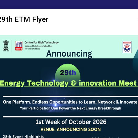
29th ETM Flyer
ाशन
ए सी एम
अनुसंधान प्रस्ताव
सक्षम
सूचना पट्ट
सूचना का अधिकार
योजनाओं
या
व आमंत्रित करने की प्रक्रिया
निम्नलिखित क्षेत्रों में सीएचटी द्वारा वित्त पोषण के लिए अनुसंधान एवं विकास प्रस्ताव आमंत्
िए, कृपया नीचे दिए गए दिशानिर्देश देखें।
ेट्रोकेमिकल्स सहित रिफाइनरी स्ट्रीम में मूल्यवर्धन।
कार्बन कैप्चर, उपयोग और पृथक्करण (सीसीयूएस)