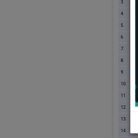
3.
घ
4.
5.
उ
6.
7.
8.
अ
9.
10.
11.
12.
ब
13.
ई
14.
स