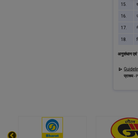
15.
16.
ज
17.
18.
न
अनुसंधान एवं
Guideli
प्रारूप
-