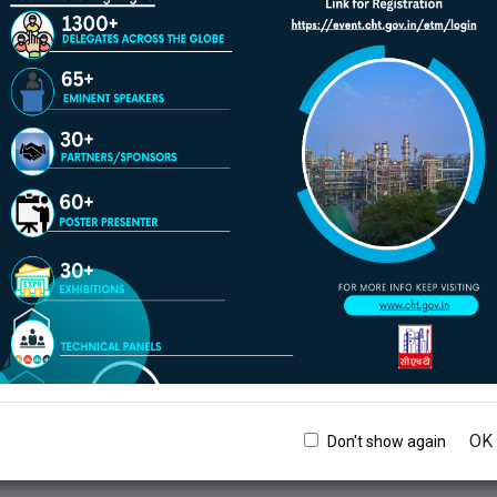
रेलू जीवाश्म ऊर्जा: शेल गैस, गैस हाइड्रेट, कोल बेड मीथेन, आदि।
कोयला, पेट-कोक, बायोमास, अपशिष्ट आदि का गैसीकरण।
द्योग 4.0: दक्षता में सुधार के लिए
जल संरक्षण/अपशिष्ट जल उपचार
जैव-ईंधन: लागत प्रभावी बायोमास और जैव-तेल मूल्यांकन
पशिष्ट: घरेलू, नगरपालिका, सीवेज, प्लास्टिक, कृषि, औद्योगिक मूल्यांकन
सिनगैस का मूल्यांकन
हाइड्रोजन उत्पादन और भंडारण
एचसीएनजी: मिश्रण और पाइपलाइन परिवहन
ैटरियां एवं ऊर्जा भंडारण प्रणालियाँ
ंधन सेल प्रौद्योगिकी
OK
Don't show again
ौर ऊर्जा प्रौद्योगिकियाँ