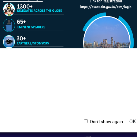
चालू करे/रोके
दर्शनी
प्रतिक्रिया
 और रद्दीकरण
हाइपरलिंक नीति
यम मंत्रालय
गोपनीयता नीति
ता विवरण
नियम और शर्तें
ार नीति
उपयोग की शर्तें
OK
Don't show again
रण
सुरक्षा नीति