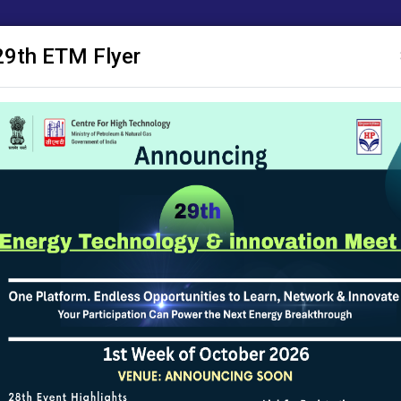
29th ETM Flyer
ाशन
ए सी एम
अनुसंधान प्रस्ताव
सक्षम
सूचना पट्ट
सूचना का अधिकार
योजनाओं
वीनतम अधिसूचना उपलब्ध नहीं है, संग्रह अधिसूचनाएं देखने के लिए कृपया नीचे दिए गए लिंक प
पिछले पृष्ठ पर जाने के लिए
|
पृष्ठ अंतिम अद्यतन ति