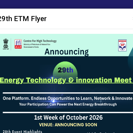
29th ETM Flyer
ाशन
ए सी एम
अनुसंधान प्रस्ताव
सक्षम
सूचना पट्ट
सूचना का अधिकार
योजनाओं
ता ज्ञापन प्रारूप
 में उपलब्ध नहीं है, कृपया अंग्रेजी में पढ़ने के लिए नीचे दिये गए लिंक पर क्लिक करें।
Memorandum of Understanding Format
पिछले पृष्ठ पर जाने के लिए
|
पृष्ठ अंतिम अद्यतन ति