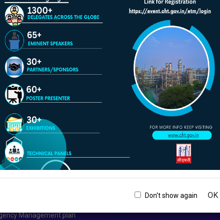
चालू करे/रोके
दर्शनी
प्रतिक्रिया
 और रद्दीकरण
हाइपरलिंक नीति
यम मंत्रालय
गोपनीयता नीति
ता विवरण
नियम और शर्तें
ार नीति
उपयोग की शर्तें
रण
सुरक्षा नीति
प
मदद
OK
Don't show again
e monitoring plan
ngency Management plan