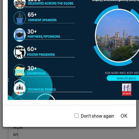
ACM
on
Strategic
Horizon:
Navigating
petrochemical
Growth
&
Project
Management
at
GAIL
on
15th-
16th
July-
2025
OK
Don't show again
ACM
on