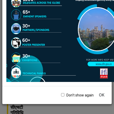
एचपीसीएल,
मुंबई
रिफाइनरी
में
"आत्मनिर्भर
भारत
की
दिशा
में
रिफाइनिंग
और
पेट्रोकेमिकल
क्षेत्र
में
स्वदेशी
उत्पादों
का
OK
Don't show again
विकास"
पर
सीएचटी
गतिविधि