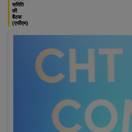
समिति
की
बैठक
(एसीएम)